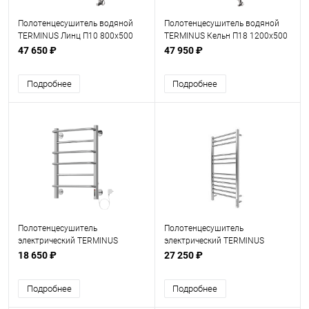
Полотенцесушитель водяной
Полотенцесушитель водяной
TERMINUS Линц П10 800х500
TERMINUS Кельн П18 1200х500
47 650 ₽
47 950 ₽
Подробнее
Подробнее
Полотенцесушитель
Полотенцесушитель
электрический TERMINUS
электрический TERMINUS
Евромикс Квадро П 6 450х650
Сицилия П12 500х1000
18 650 ₽
27 250 ₽
Подробнее
Подробнее