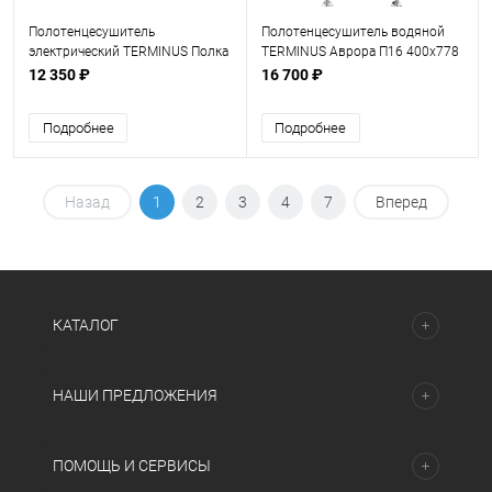
Полотенцесушитель
Полотенцесушитель водяной
электрический TERMINUS Полка
TERMINUS Аврора П16 400х778
Электро П2 проф 500х90
12 350 ₽
16 700 ₽
Подробнее
Подробнее
Назад
1
2
3
4
7
Вперед
КАТАЛОГ
НАШИ ПРЕДЛОЖЕНИЯ
ПОМОЩЬ И СЕРВИСЫ