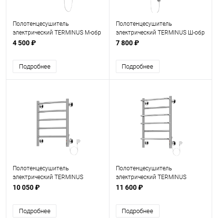
Полотенцесушитель
Полотенцесушитель
электрический TERMINUS М-обр
электрический TERMINUS Ш-обр
500х500
450х570 поворотный
4 500 ₽
7 800 ₽
Подробнее
Подробнее
Полотенцесушитель
Полотенцесушитель
электрический TERMINUS
электрический TERMINUS
Классик П 5 450х550
Евромикс П 6 450х650
10 050 ₽
11 600 ₽
Подробнее
Подробнее