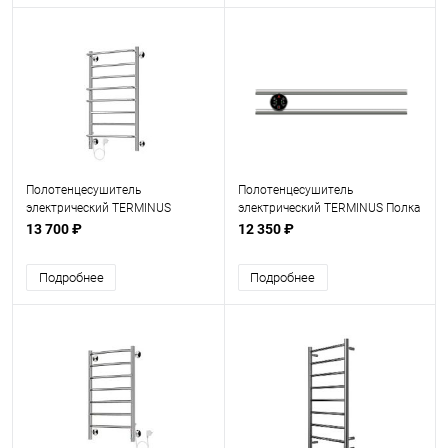
Полотенцесушитель
Полотенцесушитель
электрический TERMINUS
электрический TERMINUS Полка
Евромикс П8 500х850 левый
Электро П2 круг 500х90
13 700 ₽
12 350 ₽
Подробнее
Подробнее