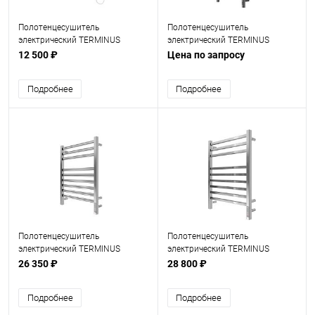
Полотенцесушитель
Полотенцесушитель
электрический TERMINUS
электрический TERMINUS
Виктория П 7 450х750
Аврора П8 300х850
12 500 ₽
Цена по запросу
Подробнее
Подробнее
Полотенцесушитель
Полотенцесушитель
электрический TERMINUS
электрический TERMINUS
Енисей П 9 500х700
Ватикан П 9 500х700
26 350 ₽
28 800 ₽
Подробнее
Подробнее