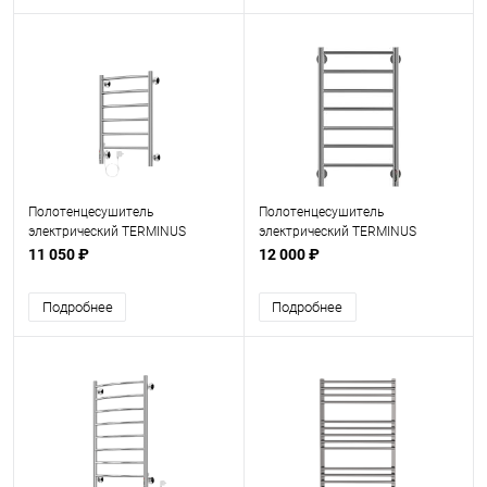
Полотенцесушитель
Полотенцесушитель
электрический TERMINUS
электрический TERMINUS
Классик П 6 450х650 левый
Аврора П 7 400х750
11 050 ₽
12 000 ₽
Подробнее
Подробнее