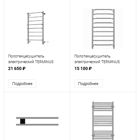
Полотенцесушитель
Полотенцесушитель
электрический TERMINUS
электрический TERMINUS
Евромикс Квадро П 8 500х850
Виктория П 9 500х950
21 650 ₽
15 100 ₽
Подробнее
Подробнее