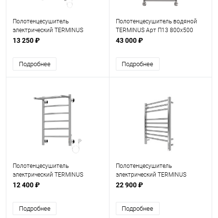
Полотенцесушитель
Полотенцесушитель водяной
электрический TERMINUS
TERMINUS Арт П13 800х500
Классик П 8 500х850
13 250 ₽
43 000 ₽
Подробнее
Подробнее
Полотенцесушитель
Полотенцесушитель
электрический TERMINUS
электрический TERMINUS
Классик П 6 450х650 с полкой
Сицилия П 9 500х700
12 400 ₽
22 900 ₽
Подробнее
Подробнее