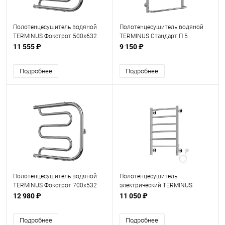
Полотенцесушитель водяной
Полотенцесушитель водяной
TERMINUS Фокстрот 500х632
TERMINUS Стандарт П 5
500х700
11 555 ₽
9 150 ₽
Подробнее
Подробнее
Полотенцесушитель водяной
Полотенцесушитель
TERMINUS Фокстрот 700х532
электрический TERMINUS
Классик П 6 450х650
12 980 ₽
11 050 ₽
Подробнее
Подробнее