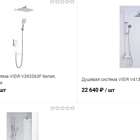
В корзину
В корз
 клик
Сравнение
Купить в 1 клик
ое
В наличии
В избранное
ема VIEIR V393563F белая,
Душевая система VIEIR V41
ая
22 640 ₽
 шт
/ шт
В корзину
В корз
 клик
Сравнение
Купить в 1 клик