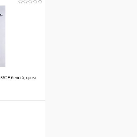
ину
Сравнение
В наличии
3562F белый, хром
ину
Сравнение