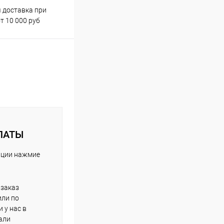
 доставка при
Аккуратно упакуем товар
т 10 000 руб
ЛАТЫ
ации нажмие
 заказ
или по
и у нас в
али